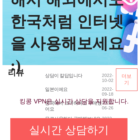
한국처럼 인터넷
을 사용해보세요
:)
리뷰
상담이 칼답입니다
2022-
더보
10-02
기
일본이에요
2022-
09-18
킹콩 VPN은 실시간 상담을 지원합니다.
중국에서 크아하려고 구매했
2022-
06-26
어요
무료사용하다 구매해보네요
2022-
06-20
~
실시간 상담하기
vpn 사용해보니
2022-
06-18