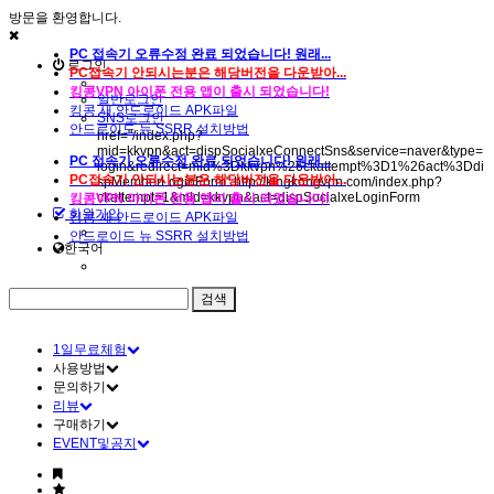
방문을 환영합니다.
PC 접속기 오류수정 완료 되었습니다! 원래...
로그인
PC접속기 안되시는분은 해당버전을 다운받아...
킹콩VPN 아이폰 전용 앱이 출시 되었습니다!
일반로그인
킹콩 새 안드로이드 APK파일
SNS로그인
안드로이드 뉴 SSRR 설치방법
href="/index.php?
mid=kkvpn&act=dispSocialxeConnectSns&service=naver&type=
PC 접속기 오류수정 완료 되었습니다! 원래...
login&redirect=mid%3Dkkvpn%26ckattempt%3D1%26act%3Ddi
PC접속기 안되시는분은 해당버전을 다운받아...
spMemberLoginForm" http://kingkongvpn.com/index.php?
ckattempt=1&mid=kkvpn&act=dispSocialxeLoginForm
킹콩VPN 아이폰 전용 앱이 출시 되었습니다!
회원가입
킹콩 새 안드로이드 APK파일
안드로이드 뉴 SSRR 설치방법
한국어
1일무료체험
사용방법
문의하기
리뷰
구매하기
EVENT및공지